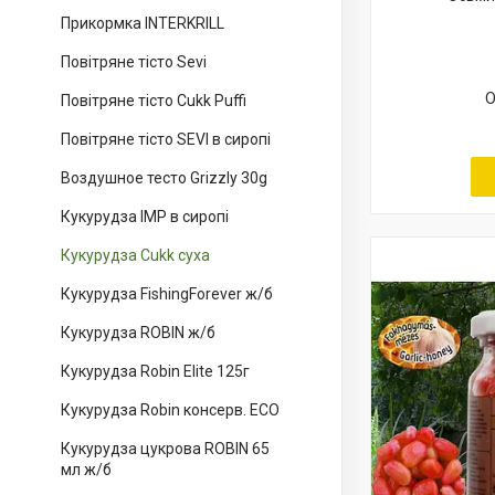
Прикормка INTERKRILL
Повітряне тісто Sevi
О
Повітряне тісто Cukk Puffi
Повітряне тісто SEVI в сиропі
Воздушное тесто Grizzly 30g
Кукурудза IMP в сиропі
Кукурудза Cukk суха
Кукурудза FishingForever ж/б
Кукурудза ROBIN ж/б
Кукурудза Robin Elite 125г
Кукурудза Robin консерв. ECO
Кукурудза цукрова ROBIN 65
мл ж/б