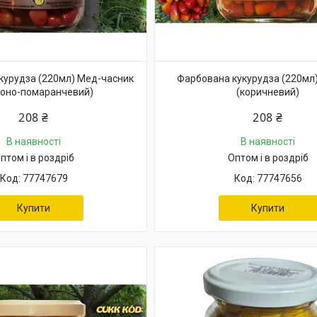
курудза (220мл) Мед-часник
Фарбована кукурудза (220мл
воно-помаранчевий)
(коричневий)
208 ₴
208 ₴
В наявності
В наявності
птом і в роздріб
Оптом і в роздріб
77747679
77747656
Купити
Купити