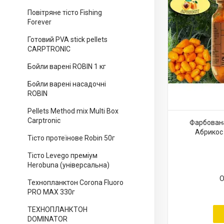
Повітряне тісто Fishing
Forever
Готовий PVA stick pellets
CARPTRONIC
Бойли варені ROBIN 1 кг
Бойли варені насадочні
ROBIN
Pellets Method mix Multi Box
Carptronic
Фарбована
Абрикос 
Тісто протеїнове Robin 50г
Тісто Levego преміум
Herobuna (універсальна)
О
Технопланктон Corona Fluoro
PRO MAX 330г
ТЕХНОПЛАНКТОН
DOMINATOR