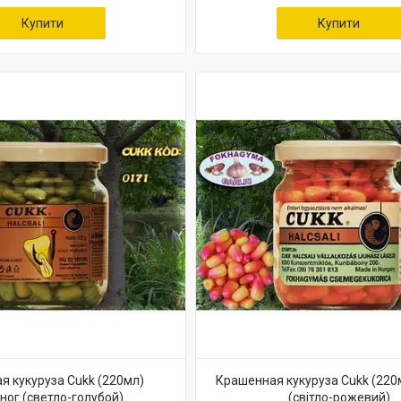
Купити
Купити
я кукуруза Cukk (220мл)
Крашенная кукуруза Cukk (220
ног (светло-голубой)
(світло-рожевий)