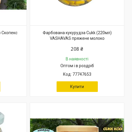
) Скопекс
Фарбована кукурудза Cukk (220мл)
VASHAVAS пряжене молоко
208 ₴
В наявності
Оптом і в роздріб
77747653
Купити