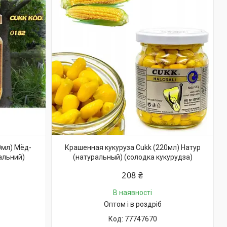
0мл) Мёд-
Крашенная кукуруза Cukk (220мл) Натур
альний)
(натуральный) (солодка кукурудза)
208 ₴
В наявності
Оптом і в роздріб
77747670