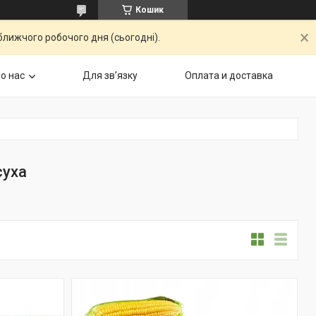
Кошик
ближчого робочого дня (сьогодні).
о нас
Для звʼязку
Оплата и доставка
суха