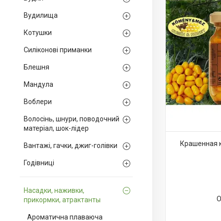
Вудилища
Котушки
Силіконові приманки
Блешня
Мандула
Воблери
Волосінь, шнури, поводочний
матеріал, шок-лідер
Крашенная к
Вантажі, гачки, джиг-голівки
Годівниці
Насадки, наживки,
О
прикормки, атрактанты
Ароматична плаваюча