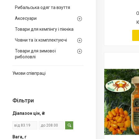
Рибальська одяг та взуття
О
Аксесуари
Товари для кемпінгу і пікніка
Човни та їх комплектуючі
Товари для зимової
риболовлі
Умови співпраці
Фільтри
Діапазон цін, ₴
Вага, г