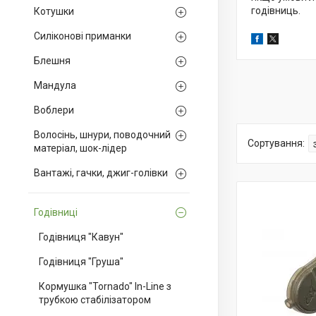
годівниць.
Котушки
Силіконові приманки
Блешня
Мандула
Воблери
Волосінь, шнури, поводочний
матеріал, шок-лідер
Вантажі, гачки, джиг-голівки
Годівниці
Годівниця "Кавун"
Годівниця "Груша"
Кормушка "Tornado" In-Line з
трубкою стабілізатором