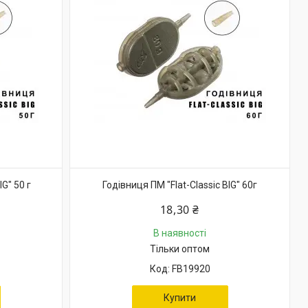
IG" 50 г
Годівниця ПМ "Flat-Classic BIG" 60г
18,30 ₴
В наявності
Тільки оптом
FB19920
Купити