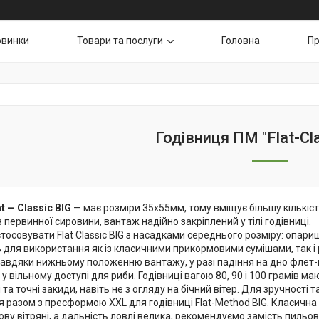
овинки
Товари та послуги
Головна
Пр
Годівниця ПМ "Flat-Cla
t — Classic BIG
— має розміри 35х55мм, тому вміщує більшу кількіс
 первинної сировини, вантаж надійно закріплений у тілі годівниці.
осовувати Flat Classic BIG з насадками середнього розміру: опариш, 
 для використання як із класичними прикормовими сумішами, так і 
 Завдяки нижньому положенню вантажу, у разі падіння на дно флет
 вільному доступі для риби. Годівниці вагою 80, 90 і 100 грамів 
 та точні закиди, навіть не з огляду на бічний вітер. Для зручнос
 разом з пресформою XXL для годівниці Flat-Method BIG. Класична
ву вітряні, а дальність ловлі велика, рекомендуємо замість пильов