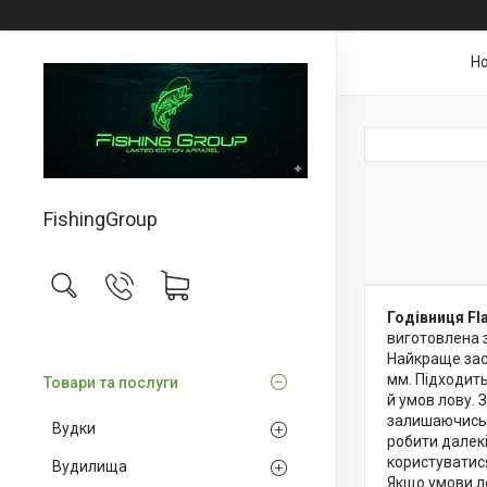
Н
FishingGroup
Годівниця Fla
виготовлена з
Найкраще заст
мм. Підходить
Товари та послуги
й умов лову.
залишаючись у
Вудки
робити далекі
користуватися
Вудилища
Якщо умови ло