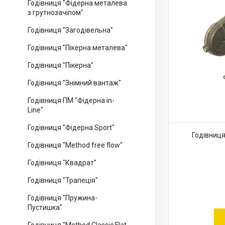
Годівниця "Фідерна металева
з грутнозачіпом"
Годівниця "Загодівельна"
Годівниця "Пікерна металева"
Годівниця "Пікерна"
Годівниця "Знімний вантаж"
Годівниця ПМ "Фідерна in-
Line"
Годівниця "Фідерна Sport"
Годівниця 
Годівниця "Method free flow"
Годівниця "Квадрат"
Годівниця "Трапеція"
Годівниця "Пружина-
Пустишка"