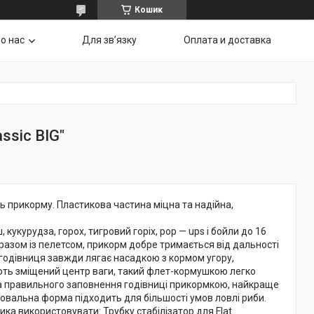
Кошик
о нас
Для звʼязку
Оплата и доставка
ssic BIG"
ть прикорму. Пластикова частина міцна та надійна,
кукурудза, горох, тигровий горіх, pop — ups і бойли до 16
разом із пелетсом, прикорм добре тримається від дальності
-годівниця завжди лягає насадкою з кормом угору,
мають зміщений центр ваги, такий флет-кормушкою легко
ті та правильного заповнення годівниці прикормкою, найкраще
 овальна форма підходить для більшості умов ловлі риби.
ика використовувати: Трубку стабілізатор для Flat