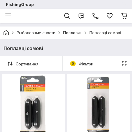
FishingGroup
Рыболовные снасти
Поплавки
Поплавці сомові
Поплавці сомові
Сортування
0
Фільтри