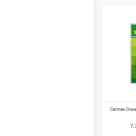
Світляк Oce
7,