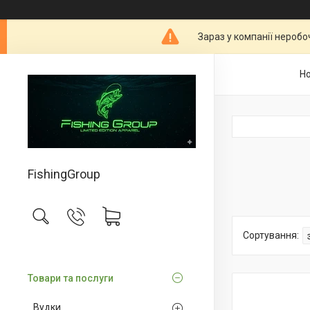
Зараз у компанії неробо
Н
FishingGroup
Товари та послуги
Вудки