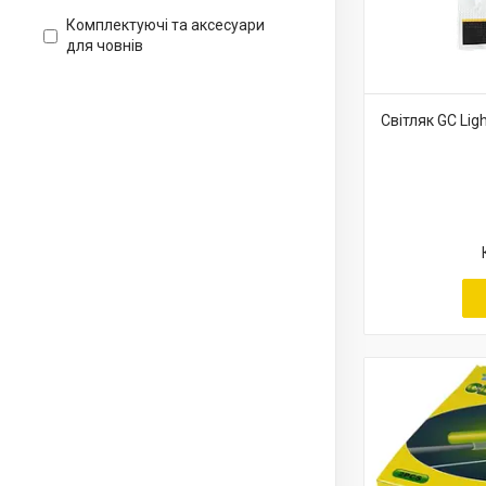
Комплектуючі та аксесуари
для човнів
Світляк GC Lig