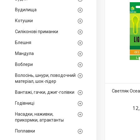
Вудилища
Котушки
Силіконові приманки
Блешня
Мандула
Воблери
Волосінь, шнури, поводочний
матеріал, шок-лідер
Светляк Ocea
Вантажі, гачки, джиг-голівки
Годівниці
12
Насадки, наживки,
прикормки, атрактанты
Поплавки