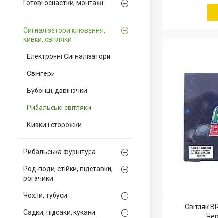
Готові оснастки, монтажі
Сигналізатори клювання,
кивки, світляки
Електронні Сигналізатори
Свінгери
Бубонці, дзвіночки
Рибальські світляки
Кивки і сторожки
Рибальська фурнітура
Род-поди, стійки, підставки,
рогачики
Чохли, тубуси
Світляк B
Садки, підсаки, кукани
Чер