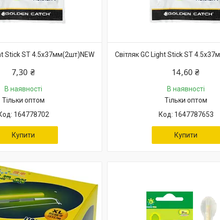
ht Stick ST 4.5х37мм(2шт)NEW
Світляк GC Light Stick ST 4.5х3
7,30 ₴
14,60 ₴
В наявності
В наявності
Тільки оптом
Тільки оптом
164778702
1647787653
Купити
Купити