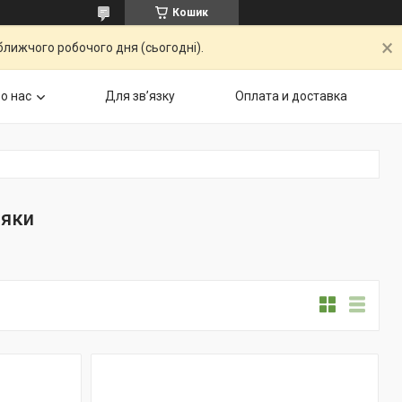
Кошик
ближчого робочого дня (сьогодні).
о нас
Для звʼязку
Оплата и доставка
ляки