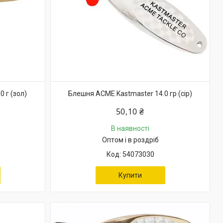
 г (зол)
Блешня ACME Kastmaster 14.0 гр (сір)
50,10 ₴
В наявності
Оптом і в роздріб
54073030
Купити