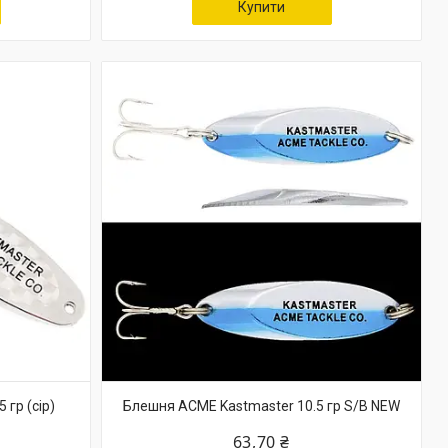
Купити
гр (сір)
Блешня ACME Kastmaster 10.5 гр S/B NEW
63,70 ₴