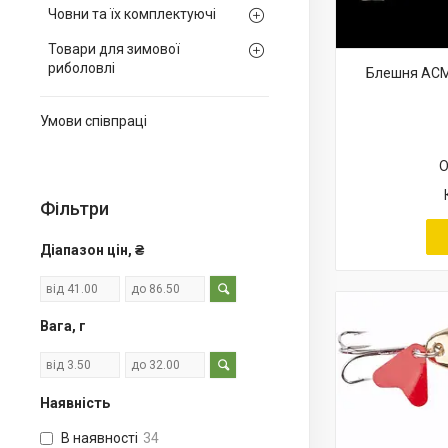
Човни та їх комплектуючі
Товари для зимової
риболовлі
Блешня ACME
Умови співпраці
О
Фільтри
Діапазон цін, ₴
Вага, г
Наявність
В наявності
34