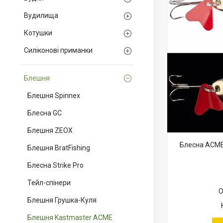
Вудилища
Котушки
Силіконові приманки
Блешня
Блешня Spinnex
Блесна GC
Блешня ZEOX
Блесна ACME 
Блешня BratFishing
Блесна Strike Pro
Тейл-спінери
О
Блешня Грушка-Куля
Блешня Kastmaster ACME