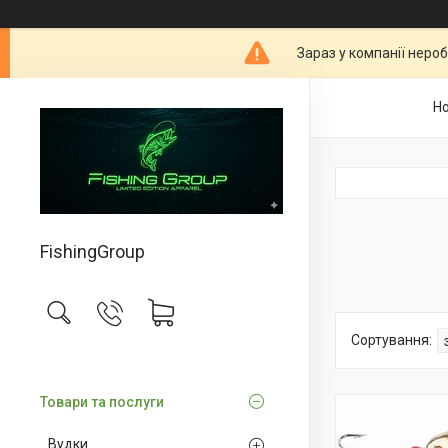
Зараз у компанії неро
Н
FishingGroup
Товари та послуги
Вудки