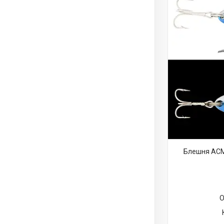
Блешня ACME
О