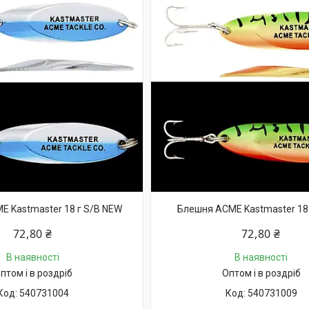
 Kastmaster 18 г S/B NEW
Блешня ACME Kastmaster 18
72,80 ₴
72,80 ₴
В наявності
В наявності
птом і в роздріб
Оптом і в роздріб
540731004
540731009