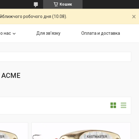
Кошик
айближчого робочого дня (10.08).
о нас
Для звʼязку
Оплата и доставка
r ACME