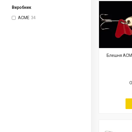
Виробник
ACME
34
Блешня ACME 
О