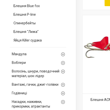
Блешня Blue fox
Блешня P-line
Спинербейты
Блешня "Лижа"
Яйця Killer судака
Мандула
Воблери
Волосінь, шнури, поводочний
матеріал, шок-лідер
Вантажі, гачки, джиг-голівки
Годівниці
Блешня ACME
Насадки, наживки,
прикормки, атрактанты