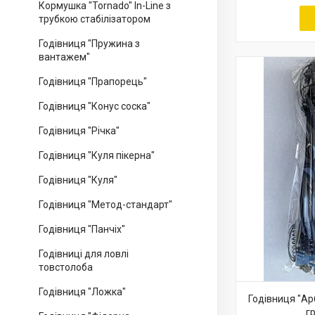
Кормушка "Tornado" In-Line з
трубкою стабілізатором
Годівниця "Пружина з
вантажем"
Годівниця "Прапорець"
Годівниця "Конус соска"
Годівниця "Річка"
Годівниця "Куля пікерна"
Годівниця "Куля"
Годівниця "Метод-стандарт"
Годівниця "Панчіх"
Годівниці для ловлі
товстолоба
Годівниця "Ложка"
Годівниця "Ар
г