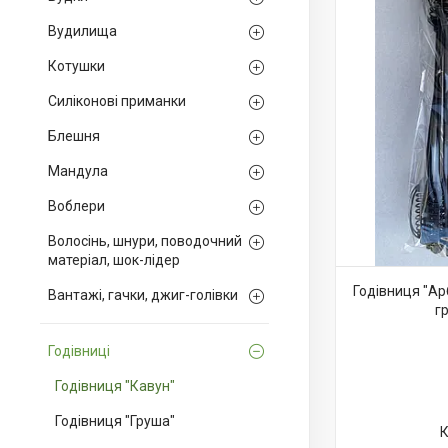
Вудилища
Котушки
Силіконові приманки
Блешня
Мандула
Воблери
Волосінь, шнури, поводочний
матеріал, шок-лідер
Годівниця "Ар
Вантажі, гачки, джиг-голівки
г
Годівниці
Годівниця "Кавун"
Годівниця "Груша"