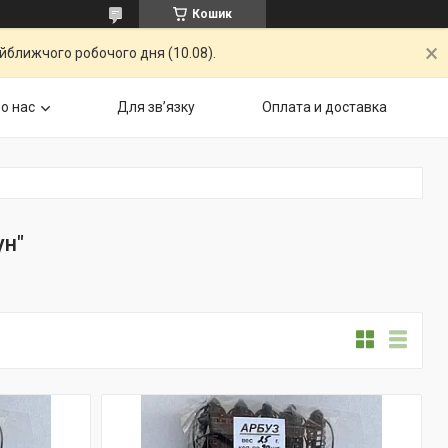
Кошик
айближчого робочого дня (10.08).
о нас
Для звʼязку
Оплата и доставка
ун"