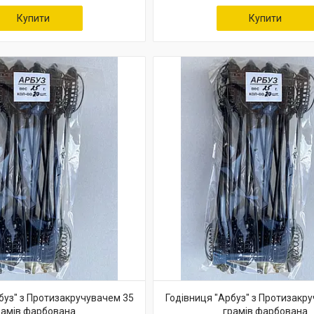
Купити
Купити
буз" з Протизакручувачем 35
Годівниця "Арбуз" з Протизакр
рамів фарбована
грамів фарбована