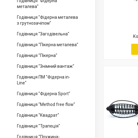
Годівниця "Фідерна
металева"
Годівниця "Фідерна металева
з грутнозачіпом"
Годівниця "Загодівельна"
Годівниця "Пікерна металева"
Годівниця "Пікерна"
Годівниця "Знімний вантаж"
Годівниця ПМ "Фідерна in-
Line"
Годівниця "Фідерна Sport"
Годівниця "Method free flow"
Годівниця "Квадрат"
Годівниця "Трапеція"
Годівниця "Пружина-