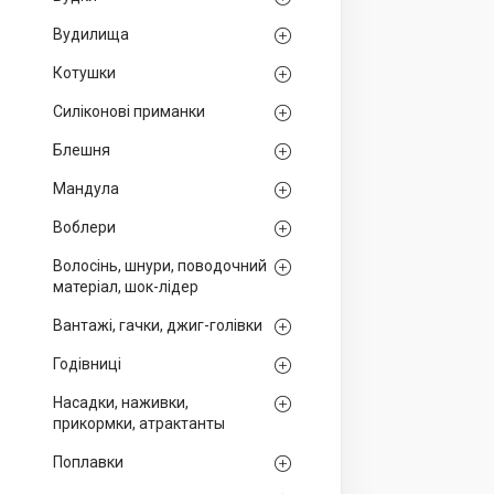
Вудилища
Котушки
Силіконові приманки
Блешня
Мандула
Воблери
Волосінь, шнури, поводочний
матеріал, шок-лідер
Вантажі, гачки, джиг-голівки
Годівниці
Насадки, наживки,
прикормки, атрактанты
Поплавки