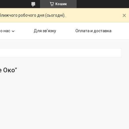
Кошик
ближчого робочого дня (сьогодні).
о нас
Для звʼязку
Оплата и доставка
 Око"