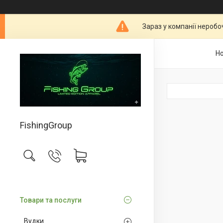
Зараз у компанії неробо
Н
FishingGroup
Товари та послуги
Вудки