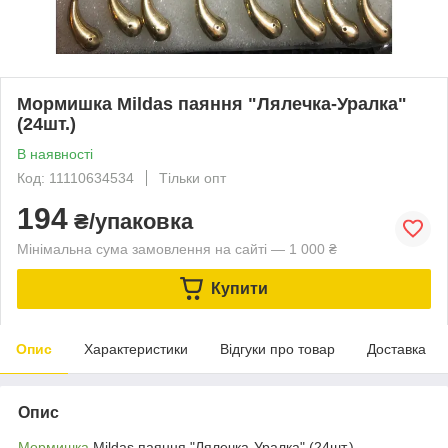
Мормишка Mildas паяння "Лялечка-Уралка"
(24шт.)
В наявності
Код: 11110634534
Тільки опт
194
₴/упаковка
Мінімальна сума замовлення на сайті — 1 000 ₴
Купити
Опис
Характеристики
Відгуки про товар
Доставка
Опис
Мормишка
Mildas паяння "Лялечка-Уралка" (24шт.)