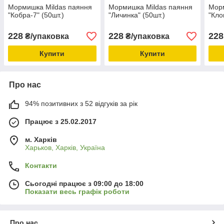
Мормишка Mildas паяння
Мормишка Mildas паяння
Морм
"Кобра-7" (50шт.)
"Личинка" (50шт.)
"Кло
228
228
228
₴/упаковка
₴/упаковка
Купити
Купити
Про нас
94% позитивних з 52 відгуків за рік
Працює з 25.02.2017
м. Харків
Харьков, Харків, Україна
Контакти
Сьогодні працює з 09:00 до 18:00
Показати весь графік роботи
Про нас