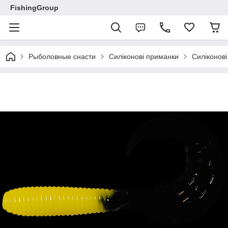
FishingGroup
Рыболовные снасти
Силіконові приманки
Силіконов