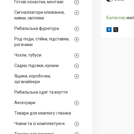
Готові оснастки, монтажі
Сигналізатори клювання,
Балансир
мал
кивки, світляки
Рибальська фурнітура
Род-поди, стійки, підставки,
рогачики
Чохли, тубуси
Садки, підсаки, кукани
Ящики, коробочки,
органайзери
Рибальська одяг та взуття
Аксесуари
Товари для кемпінгу і пікніка
Човни та їх комплектуючі