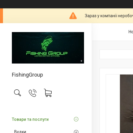
Зараз у компанії неробо
Н
FishingGroup
Товари та послуги
Вудки