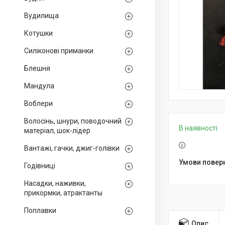
Вудилища
Котушки
Силіконові приманки
Блешня
Мандула
Воблери
Волосінь, шнури, поводочний
В наявності
матеріал, шок-лідер
Вантажі, гачки, джиг-голівки
Годівниці
Насадки, наживки,
прикормки, атрактанты
Поплавки
Опис