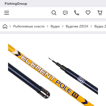
FishingGroup
Рыболовные снасти
Вудки
Вудочки ZEOX
Вудка 