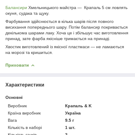
Балансири
Хмельницького майстра — Крапаль 5 см ловлять
окуня, судака та щуку.
Фарбування здійснюється в кілька шарів після повного
висихання попереднього шару. Потім балансир покривається
декількома шарами лаку. Хоча це і збільшує час виготовлення
принад, зате фарба якісніше тримається на принаді.
Хвостик виготовлений із якісної пластмаси — не ламаються
на морозі та кришиться.
Приховати
Характеристики
Основні
Виробник
Крапаль & K
Країна виробник
Україна
Вага
9.5 г
Кількість в наборі
1 шт.
Кількість гачків
2