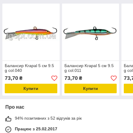
Балансир Krapal 5 см 9.5
Балансир Krapal 5 см 9.5
Бала
g col.040
g col.011
g co
73,70
73,70
73,
₴
₴
Купити
Купити
Про нас
94% позитивних з 52 відгуків за рік
Працює з 25.02.2017