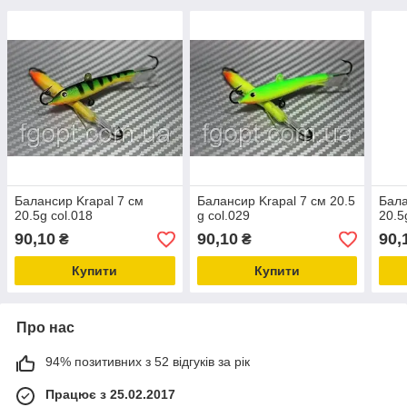
Балансир Krapal 7 см
Балансир Krapal 7 см 20.5
Бала
20.5g col.018
g col.029
20.5
90,10
90,10
90,
₴
₴
Купити
Купити
Про нас
94% позитивних з 52 відгуків за рік
Працює з 25.02.2017