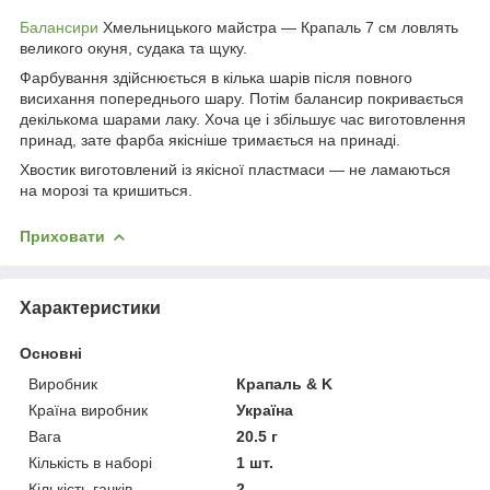
Балансири
Хмельницького майстра — Крапаль 7 см ловлять
великого окуня, судака та щуку.
Фарбування здійснюється в кілька шарів після повного
висихання попереднього шару. Потім балансир покривається
декількома шарами лаку. Хоча це і збільшує час виготовлення
принад, зате фарба якісніше тримається на принаді.
Хвостик виготовлений із якісної пластмаси — не ламаються
на морозі та кришиться.
Приховати
Характеристики
Основні
Виробник
Крапаль & K
Країна виробник
Україна
Вага
20.5 г
Кількість в наборі
1 шт.
Кількість гачків
2