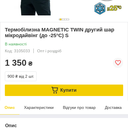
Термобілизна MAGNETIC TWIN другий шар
мікродайвінг (до -25°С) S
В наявності
Код: 3105033
Опт і роздріб
1 350
₴
900 ₴
від 2 шт.
Купити
Опис
Характеристики
Відгуки про товар
Доставка
Опис