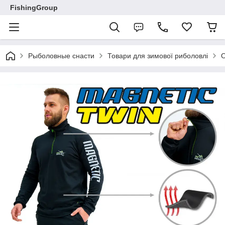
FishingGroup
Рыболовные снасти
Товари для зимової риболовлі
О