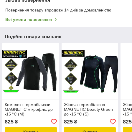
Умови повернення
Повернення товару впродовж 14 днів за домовленістю
Всі умови повернення
Подібні товари компанії
Комплект термобілизни
Жіноча термобілизна
Жіно
MAGNETIC мікрофліс до
MAGNETIC Beauty Green
MAG
-15 °C (M)
до -15 °C (S)
-15 
825
825
825
₴
₴