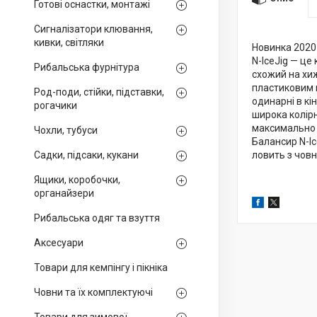
Готові оснастки, монтажі
Сигналізатори клювання,
кивки, світляки
Новинка 202
N-IceJig — це
Рибальська фурнітура
схожий на хи
пластиковим 
Род-поди, стійки, підставки,
одинарні в кі
рогачики
широка колірн
максимально 
Чохли, тубуси
Балансир N-Ic
Садки, підсаки, кукани
ловить з човн
Ящики, коробочки,
органайзери
Рибальська одяг та взуття
Аксесуари
Товари для кемпінгу і пікніка
Човни та їх комплектуючі