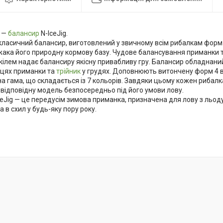
0 —
балансир
N-IceJig.
 класичний балансир, виготовлений у звичному всім рибалкам форм
жака його природну кормову базу. Чудове балансування приманки т
кілем надає балансиру якісну привабливу гру. Балансир обладнани
нцях приманки та
трійник
у грудях. Доповнюють витончену форм 4 ваг
а гама, що складається із 7 кольорів. Завдяки цьому кожен рибалк
відповідну модель безпосередньо під його умови лову.
eJig — це передусім зимова приманка, призначена для лову з льоду
а в схил у будь-яку пору року.