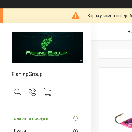
Зараз у компанії неро
Н
FishingGroup
Товари та послуги
Вудки