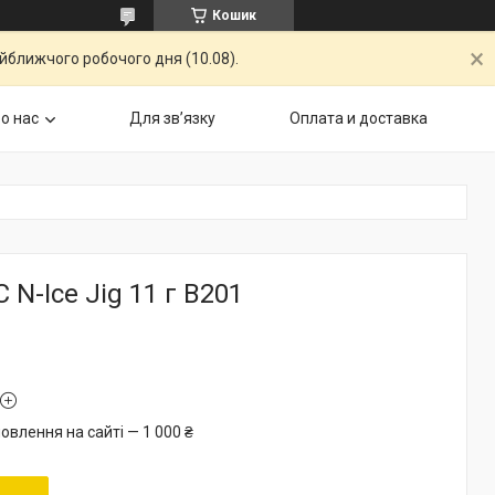
Кошик
айближчого робочого дня (10.08).
о нас
Для звʼязку
Оплата и доставка
 N-Ice Jig 11 г B201
овлення на сайті — 1 000 ₴