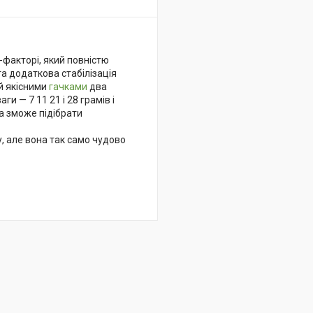
-факторі, який повністю
а додаткова стабілізація
й якісними
гачками
два
и — 7 11 21 і 28 грамів і
а зможе підібрати
, але вона так само чудово