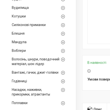
Вудилища
Котушки
Силіконові приманки
Блешня
Мандула
Воблери
Волосінь, шнури, поводочний
В наявності
матеріал, шок-лідер
Вантажі, гачки, джиг-голівки
Годівниці
Насадки, наживки,
прикормки, атрактанты
Поплавки
Опис