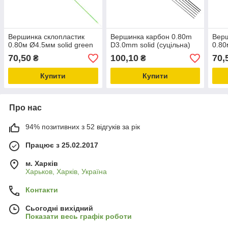
Вершинка склопластик
Вершинка карбон 0.80m
Верш
0.80м Ø4.5мм solid green
D3.0mm solid (суцільна)
0.80
70,50
100,10
70,
₴
₴
Купити
Купити
Про нас
94% позитивних з 52 відгуків за рік
Працює з 25.02.2017
м. Харків
Харьков, Харків, Україна
Контакти
Сьогодні вихідний
Показати весь графік роботи