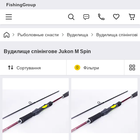
FishingGroup
Рыболовные снасти
Вудилища
Вудилища спінінгові
Вудилище спінінгове Jukon M Spin
Сортування
0
Фільтри