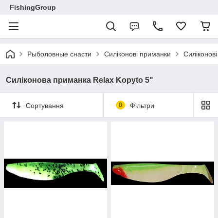
FishingGroup
Рыболовные снасти
Силіконові приманки
Силіконов
Силіконова приманка Relax Kopyto 5"
Сортування
0
Фільтри