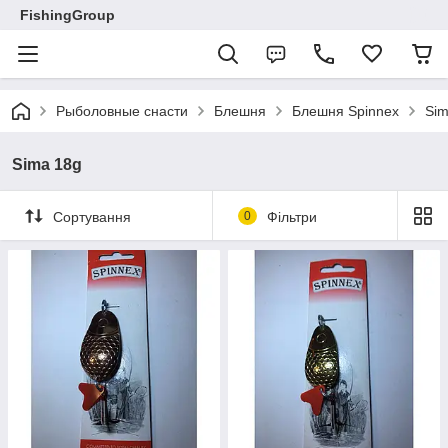
FishingGroup
Рыболовные снасти
Блешня
Блешня Spinnex
Sim
Sima 18g
Сортування
0
Фільтри