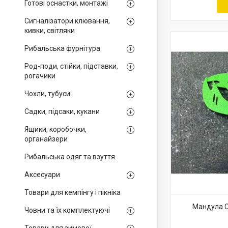
Готові оснастки, монтажі
Сигналізатори клювання,
кивки, світляки
Рибальська фурнітура
Род-поди, стійки, підставки,
рогачики
Чохли, тубуси
Садки, підсаки, кукани
Ящики, коробочки,
органайзери
Рибальська одяг та взуття
Аксесуари
Товари для кемпінгу і пікніка
Мандула C
Човни та їх комплектуючі