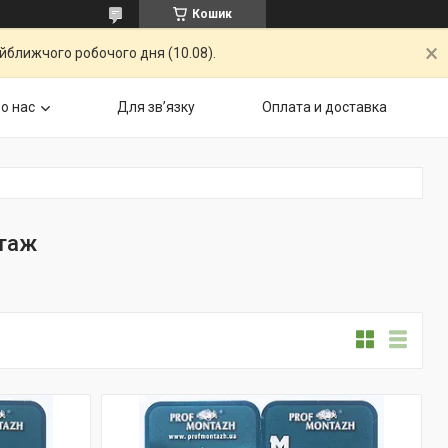
Кошик
айближчого робочого дня (10.08).
о нас
Для звʼязку
Оплата и доставка
таж