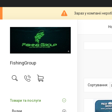
Зараз у компанії неро
Н
FishingGroup
Товари та послуги
Вудки