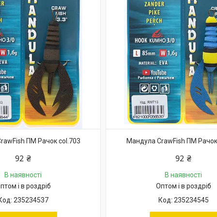
rawFish ПМ Рачок col.703
Мандула CrawFish ПМ Рачок 
92 ₴
92 ₴
В наявності
В наявності
птом і в роздріб
Оптом і в роздріб
235234537
235234545