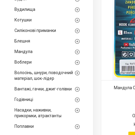
Вудилища
Котушки
Силіконові приманки
Блешня
Мандула
Воблери
Волосінь, шнури, поводочний
матеріал, шок-лідер
Мандула C
Вантажі, гачки, джиг-голівки
Годівниці
Насадки, наживки,
прикормки, атрактанты
О
Поплавки