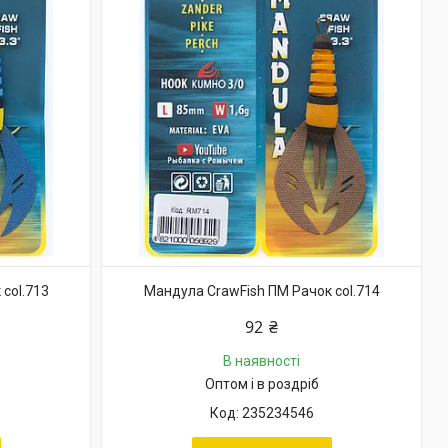
col.713
Мандула CrawFish ПМ Рачок col.714
92 ₴
В наявності
Оптом і в роздріб
235234546